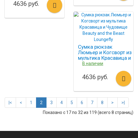
Beauty) Loungefly
4636 руб.
Сумка рюкзак
Люмьер и Когсворт из
мультика Красавица и
Чудовище Beauty and
В наличии
the Beast Loungefly
4636 руб.
|<
<
1
2
3
4
5
6
7
8
>
>|
Показано с 17 по 32 из 119 (всего 8 страниц)