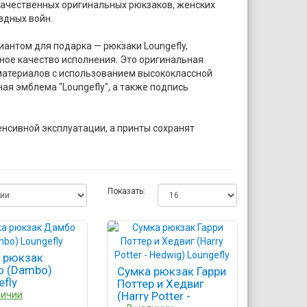
 качественных оригинальных рюкзаков, женских
здных войн.
антом для подарка — рюкзаки Loungefly,
ное качество исполнения. Это оригинальная
материалов с использованием высококлассной
я эмблема "Loungefly", а также подпись
енсивной эксплуатации, а принты сохранят
Показать:
 рюкзак
 (Dambo)
Сумка рюкзак Гарри
efly
Поттер и Хедвиг
личии
(Harry Potter -