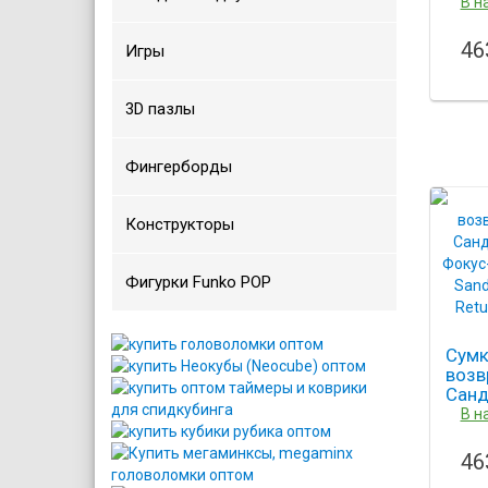
Dona
В н
Loun
46
Игры
3D пазлы
Фингерборды
Конструкторы
Фигурки Funko POP
Сумк
возв
Санд
филь
В н
Hocu
Sand
46
Retu