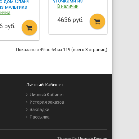
уточками из
с дом Спанч
мультика Лило и Стич
из мультика
В наличии
Lilo Stitch
eBob
личии
ePants
4636 руб.
pple House
6 руб.
efly
Показано с 49 по 64 из 119 (всего 8 страниц)
Личный Кабинет
Личный Кабинет
История заказов
Закладки
Рассылка
Theme By
Harnish Design