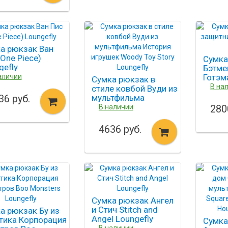
gefly
а рюкзак Ван
(One Piece)
Сумка
gefly
Бэтме
аличии
Готэм
Сумка рюкзак в
Loung
В на
стиле ковбой Вуди из
36 руб.
мультфильма
История игрушек
В наличии
280
Woody Toy Story
Loungefly
4636 руб.
Сумка рюкзак Ангел
и Стич Stitch and
а рюкзак Бу из
Angel Loungefly
тика Корпорация
Сумка
В наличии