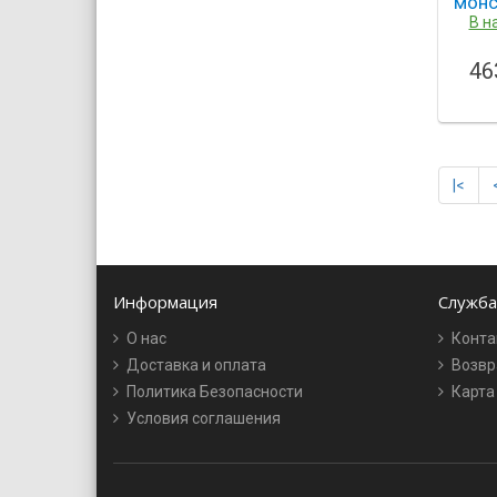
монс
Mons
В н
46
|<
Информация
Служба
О нас
Конта
Доставка и оплата
Возвр
Политика Безопасности
Карта
Условия соглашения