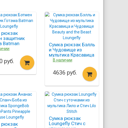
 рюкзак
н защитник
а Batman
Сумка рюкзак Бэлль
efly
личии
и Чудовище из
мультика Красавица
и Чудовище Beauty
0 руб.
В наличии
and the Beast
Loungefly
4636 руб.
Сумка рюкзак
Loungefly Стич с
 рюкзак