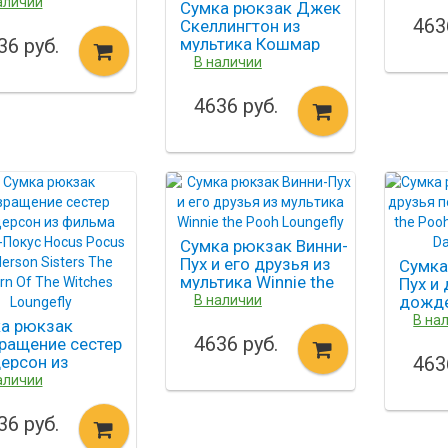
ld Duck
аличии
Сумка рюкзак Джек
gefly
463
Скеллингтон из
36 руб.
мультика Кошмар
перед Рождеством
В наличии
Jack Skellington The
Nightmare Before
4636 руб.
Christmas Loungefly
Сумка рюкзак Винни-
Пух и его друзья из
Сумка
мультика Winnie the
Пух и
Pooh Loungefly
В наличии
дожде
Pooh 
В на
а рюкзак
Rainy 
4636 руб.
ращение сестер
ерсон из
463
ма Фокус-Покус
аличии
s Pocus
erson Sisters The
36 руб.
rn Of The Witches