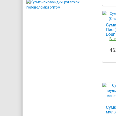
Loun
Сумк
Пис 
Loun
В н
46
Сумк
муль