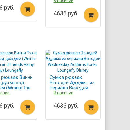
Hedwig) Loungefly
В наличии
6 руб.
4636 руб.
 рюкзак Винни
Сумка рюкзак
 друзья под
Венсдей Аддамс из
м (Winnie the
сериала Венсдей
and Friends
Wednesday Addams
личии
В наличии
Day) Loungefly
Funko Loungefly
Disney
6 руб.
4636 руб.