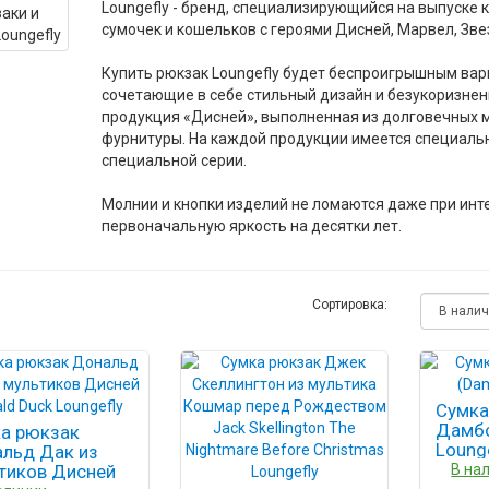
Loungefly - бренд, специализирующийся на выпуске
сумочек и кошельков с героями Дисней, Марвел, Зве
Купить рюкзак Loungefly будет беспроигрышным вари
сочетающие в себе стильный дизайн и безукоризнен
продукция «Дисней», выполненная из долговечных 
фурнитуры. На каждой продукции имеется специальна
специальной серии.
Молнии и кнопки изделий не ломаются даже при инт
первоначальную яркость на десятки лет.
Сортировка:
Сумка
Дамбо
а рюкзак
Loung
льд Дак из
тиков Дисней
В на