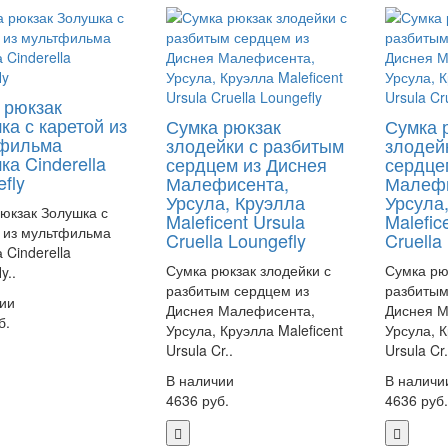
 рюкзак
ка с каретой из
Сумка рюкзак
Сумка 
фильма
злодейки с разбитым
злодей
а Cinderella
сердцем из Диснея
сердце
fly
Малефисента,
Малефи
Урсула, Круэлла
Урсула
юкзак Золушка с
Maleficent Ursula
Malefic
 из мультфильма
Cruella Loungefly
Cruella
 Cinderella
Сумка рюкзак злодейки с
Сумка рю
y..
разбитым сердцем из
разбитым
ии
Диснея Малефисента,
Диснея М
б.
Урсула, Круэлла Maleficent
Урсула, К
Ursula Cr..
Ursula Cr.
В наличии
В наличи
4636 руб.
4636 руб