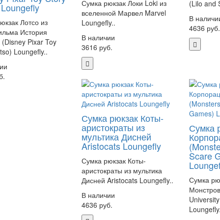
Сумка рюкзак Локи Loki из
(Lilo and 
 Loungefly
вселенной Марвел Marvel
В наличи
юкзак Лотсо из
Loungefly..
4636 руб
ильма История
В наличии
 (Disney Pixar Toy
3616 руб.
tso) Loungefly..
ии
б.
Сумка рюкзак Коты-
аристократы из
Сумка 
мультика Дисней
Корпор
Aristocats Loungefly
(Monste
Scare 
Сумка рюкзак Коты-
Loungef
аристократы из мультика
Сумка рю
Дисней Aristocats Loungefly..
Монстров
В наличии
Universit
4636 руб.
Loungefly.