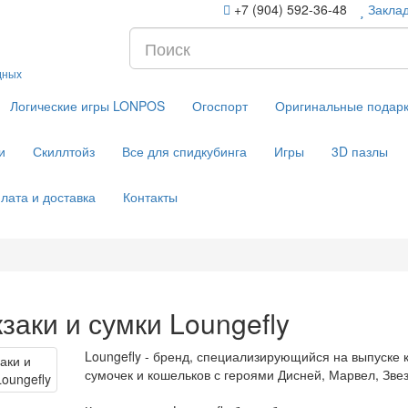
+7 (904) 592-36-48
Заклад
дных
Логические игры LONPOS
Огоспорт
Оригинальные подар
и
Скиллтойз
Все для спидкубинга
Игры
3D пазлы
лата и доставка
Контакты
заки и сумки Loungefly
Loungefly - бренд, специализирующийся на выпуске 
сумочек и кошельков с героями Дисней, Марвел, Зве