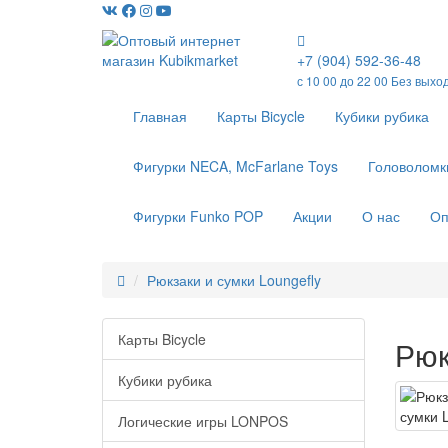
+7 (904) 592-36-48
с 10 00 до 22 00 Без выхо
Главная
Карты Bicycle
Кубики рубика
Фигурки NECA, McFarlane Toys
Головоломк
Фигурки Funko POP
Акции
О нас
Оп
Рюкзаки и сумки Loungefly
Карты Bicycle
Рюк
Кубики рубика
Логические игры LONPOS