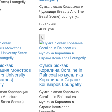
Stitch) Loungefly..
Сумка рюкзак Красавица и
и
Чудовище (Beauty And The
.
Beast Scene) Loungefly..
В наличии
4636 руб.
рюкзак
Сумка рюкзак
ация Монстров
Коралина Coraline in
rs University
Raincoat из мультика
Games)
Коралина в Стране
ly
Кошмаров Loungefly
кзак Корпорация
Сумка рюкзак Коралина
 (Monsters
Coraline in Raincoat из
y Scare Games)
мультика Коралина в
.
Стране Кошмаров
Loungefly..