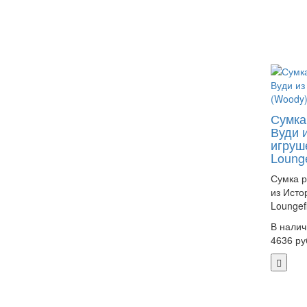
Сумка
Вуди 
игруш
Lounge
Сумка р
из Исто
Loungefl
В налич
4636 ру