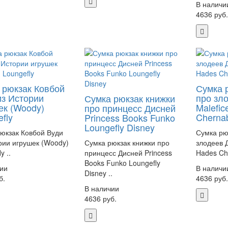
В наличи
4636 руб
 рюкзак Ковбой
Сумка 
из Истории
про зл
Сумка рюкзак книжки
ек (Woody)
Malefic
про принцесс Дисней
fly
Cherna
Princess Books Funko
Loungefly Disney
юкзак Ковбой Вуди
Сумка рю
рии игрушек (Woody)
Сумка рюкзак книжки про
злодеев Д
y ..
принцесс Дисней Princess
Hades Ch
Books Funko Loungefly
ии
В наличи
Disney ..
б.
4636 руб
В наличии
4636 руб.