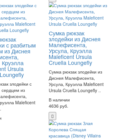
Сумка рюкзак
злодейки из Диснея
рюкзак
Малефисента,
ки с разбитым
Урсула, Круэлла
м из Диснея
Maleficent Ursula
сента,
Cruella Loungefly
, Круэлла
ent Ursula
Сумка рюкзак злодейки из
 Loungefly
Диснея Малефисента,
кзак злодейки с
Урсула, Круэлла Maleficent
 сердцем из
Ursula Cruella Loungefly ..
алефисента,
В наличии
руэлла Maleficent
4636 руб.
.
и
.