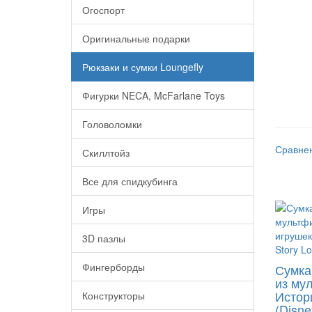
Огоспорт
Оригинальные подарки
Рюкзаки и сумки Loungefly
Фигурки NECA, McFarlane Toys
Головоломки
Сравнен
Скиллтойз
Все для спидкубинга
Игры
3D пазлы
Фингерборды
Сумка
из му
Истор
Конструкторы
(Disne