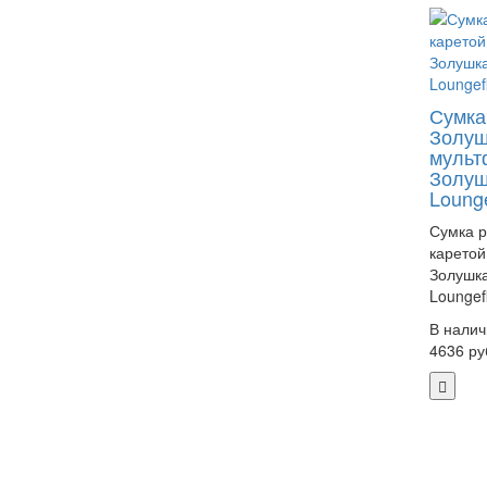
Сумка
Золуш
мульт
Золушк
Lounge
Сумка р
каретой
Золушка
Loungefl
В налич
4636 ру