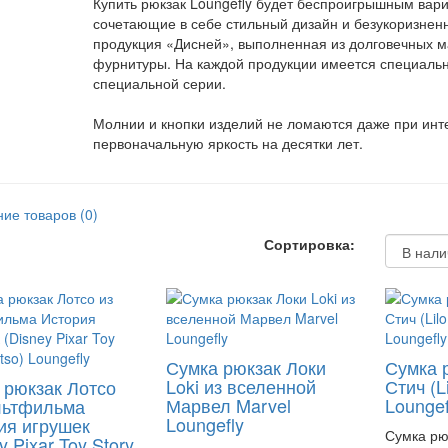
Купить рюкзак Loungefly будет беспроигрышным вари
сочетающие в себе стильный дизайн и безукоризнен
продукция «Дисней», выполненная из долговечных м
фурнитуры. На каждой продукции имеется специальна
специальной серии.
Молнии и кнопки изделий не ломаются даже при инте
первоначальную яркость на десятки лет.
ие товаров (0)
Сортировка:
Сумка рюкзак Локи
Сумка 
Loki из вселенной
Стич (Li
 рюкзак Лотсо
Марвел Marvel
Loungef
льтфильма
Loungefly
ия игрушек
Сумка рю
y Pixar Toy Story