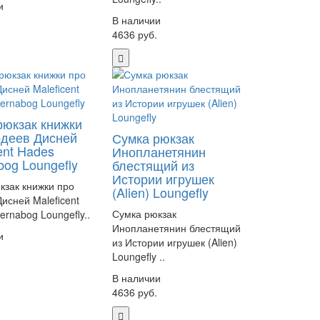
и
.
В наличии
4636 руб.
рюкзак книжки
одеев Дисней
Сумка рюкзак
ent Hades
Инопланетянин
bog Loungefly
блестящий из
Истории игрушек
кзак книжки про
(Alien) Loungefly
исней Maleficent
Сумка рюкзак
ernabog Loungefly..
Инопланетянин блестящий
и
из Истории игрушек (Alien)
.
Loungefly ..
В наличии
4636 руб.