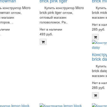
 snowman
brick pink tiger
brick m
конструктор Micro
Купить конструктор Micro
Купить к
nowman оптом,
brick pink tiger оптом,
brick mic
 магазин
оптовый магазин
магазин к
торов. ..
головоломок. Ра..
Нет в на
аличии
Нет в наличии
285 руб.
.
493 руб.
Констру
brick da
Купить к
brick dai
магазин к
Нет в на
285 руб.