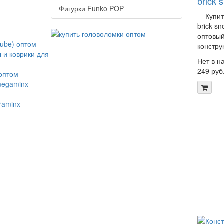
brick
Фигурки Funko POP
Купить 
brick s
оптовый
конструк
Нет в н
249 руб