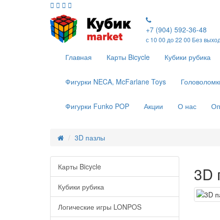
+7 (904) 592-36-48
с 10 00 до 22 00 Без выхо
Главная
Карты Bicycle
Кубики рубика
Фигурки NECA, McFarlane Toys
Головоломк
Фигурки Funko POP
Акции
О нас
Оп
3D пазлы
Карты Bicycle
3D 
Кубики рубика
Логические игры LONPOS