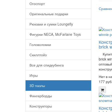
Огоспорт
Сравнен
Оригинальные подарки
Рюкзаки и сумки Loungefly
Фигурки NECA, McFarlane Toys
Констр
Головоломки
brick 
Купить 
Скиллтойз
brick wi
оптовый
Все для спидкубинга
конструк
Игры
Нет в н
177 руб
3D пазлы
Фингерборды
Конструкторы
Констр