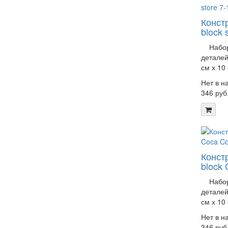
Конст
block 
Набор 
деталей
см х 10 
Нет в н
346 руб
Конст
block 
Набор 
деталей
см х 10 
Нет в н
346 руб