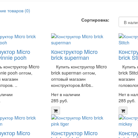
ие товаров (0)
Сортировка:
уктор Micro
Конструктор Micro
Констру
winnie pooh
brick superman
brick St
конструктор Micro
Купить конструктор Micro
Купить к
nnie pooh оптом,
brick superman оптом,
brick Sti
 магазин
оптовый магазин
магазин
торов. ..
конструкторов.&nbs..
головолом
аличии
Нет в наличии
Нет в на
.
285 руб.
285 руб.
уктор Micro
Конструктор Micro
Констру