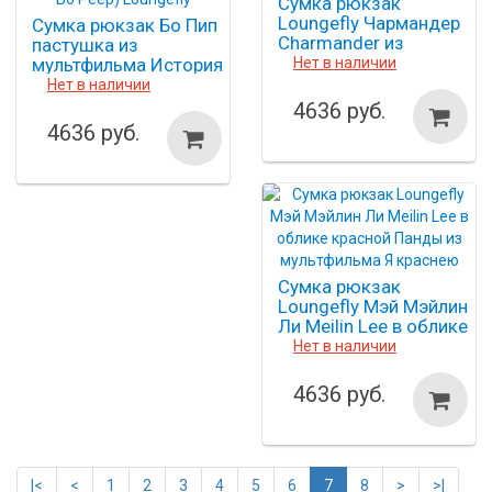
Сумка рюкзак
Loungefly Чармандер
Сумка рюкзак Бо Пип
Charmander из
пастушка из
сериала Покемон
мультфильма История
Нет в наличии
игрушек (Toy Story Bo
Нет в наличии
Peep) Loungefly
4636 руб.
4636 руб.
Сумка рюкзак
Loungefly Мэй Мэйлин
Ли Meilin Lee в облике
красной Панды из
Нет в наличии
мультфильма Я
краснею
4636 руб.
|<
<
1
2
3
4
5
6
7
8
>
>|