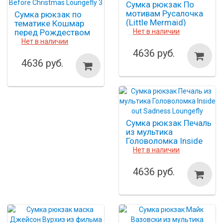
Сумка рюкзак По
мотивам Русалочка
Сумка рюкзак по
(Little Mermaid)
тематике Кошмар
Loungefly
перед Рождеством
Нет в наличии
Тима Бёртона The
Нет в наличии
Nightmare Before
4636 руб.
Christmas Loungefly 3
4636 руб.
Сумка рюкзак Печаль
из мультика
Головоломка Inside
out Sadness Loungefly
Нет в наличии
4636 руб.