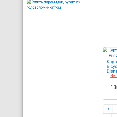
Карт
Bicyc
Disne
Нет
13
|<