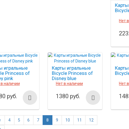
Карты
Bicycl
Нет 
223
ы игральные
Карты игральные
Карты
le Princess of
Bicycle Princess of
Bicycl
y pink
Disney blue
 в наличии
Нет в наличии
Нет 
80 руб.
1380 руб.
148
<
4
5
6
7
8
9
10
11
12