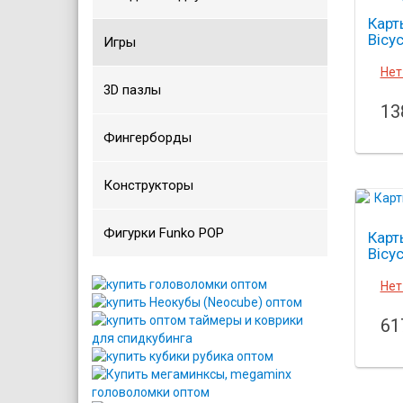
Карт
Bicyc
Игры
Нет
3D пазлы
13
Фингерборды
Конструкторы
Фигурки Funko POP
Карт
Bicyc
Нет
61