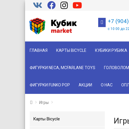
+7 (904
с 10 00 до 2
ГЛАВНАЯ
КАРТЫ BICYCLE
КУБИКИ РУБИКА
ФИГУРКИ NECA, MCFARLANE TOYS
ГОЛОВОЛОМ
ФИГУРКИ FUNKO POP
АКЦИИ
О НАС
ОПЛ
Игры
Карты Bicycle
Игр