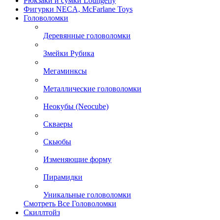
Рюкзаки и сумки Loungefly
Фигурки NECA, McFarlane Toys
Головоломки
Деревянные головоломки
Змейки Рубика
Мегаминксы
Металлические головоломки
Неокубы (Neocube)
Скваеры
Скьюбы
Изменяющие форму
Пирамидки
Уникальные головоломки
Смотреть Все Головоломки
Скиллтойз