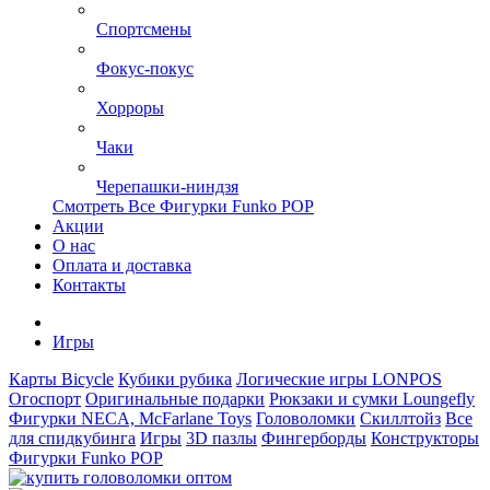
Спортсмены
Фокус-покус
Хорроры
Чаки
Черепашки-ниндзя
Смотреть Все Фигурки Funko POP
Акции
О нас
Оплата и доставка
Контакты
Игры
Карты Bicycle
Кубики рубика
Логические игры LONPOS
Огоспорт
Оригинальные подарки
Рюкзаки и сумки Loungefly
Фигурки NECA, McFarlane Toys
Головоломки
Скиллтойз
Все
для спидкубинга
Игры
3D пазлы
Фингерборды
Конструкторы
Фигурки Funko POP