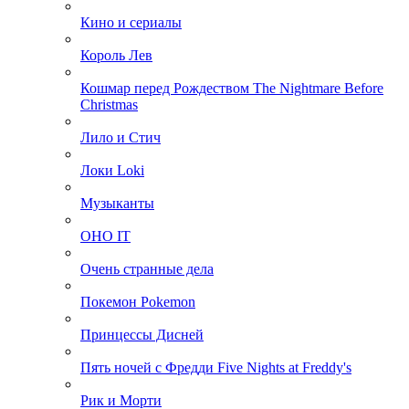
Кино и сериалы
Король Лев
Кошмар перед Рождеством The Nightmare Before
Christmas
Лило и Стич
Локи Loki
Музыканты
ОНО IT
Очень странные дела
Покемон Pokemon
Принцессы Дисней
Пять ночей с Фредди Five Nights at Freddy's
Рик и Морти