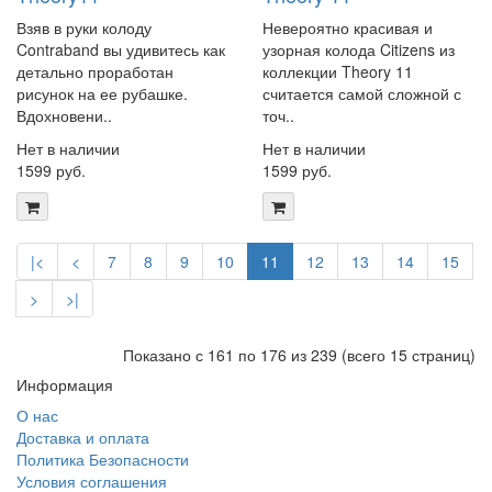
Взяв в руки колоду
Невероятно красивая и
Contraband вы удивитесь как
узорная колода Citizens из
детально проработан
коллекции Theory 11
рисунок на ее рубашке.
считается самой сложной с
Вдохновени..
точ..
Нет в наличии
Нет в наличии
1599 руб.
1599 руб.
|<
<
7
8
9
10
11
12
13
14
15
>
>|
Показано с 161 по 176 из 239 (всего 15 страниц)
Информация
О нас
Доставка и оплата
Политика Безопасности
Условия соглашения