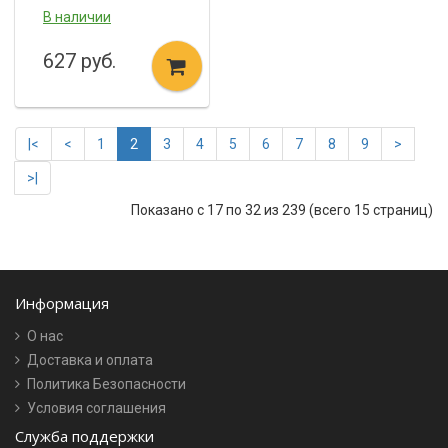
В наличии
627 руб.
|<
<
1
2
3
4
5
6
7
8
9
>
>|
Показано с 17 по 32 из 239 (всего 15 страниц)
Информация
О нас
Доставка и оплата
Политика Безопасности
Условия соглашения
Служба поддержки