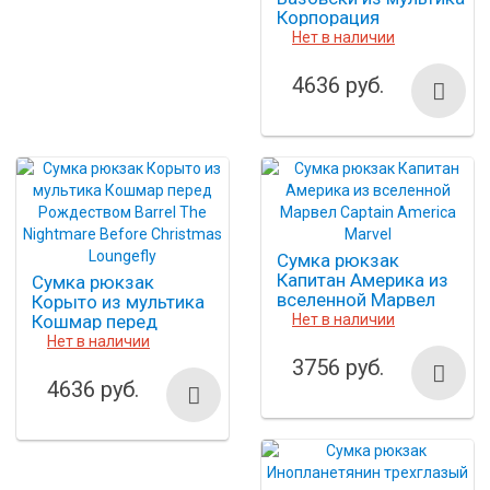
Корпорация
Монстров Monsters
Нет в наличии
Loungefly
4636 руб.
Сумка рюкзак
Капитан Америка из
Сумка рюкзак
вселенной Марвел
Корыто из мультика
Captain America
Кошмар перед
Нет в наличии
Marvel
Рождеством Barrel
Нет в наличии
The Nightmare Before
3756 руб.
Christmas Loungefly
4636 руб.