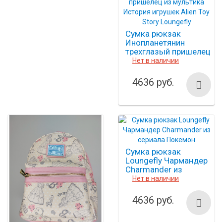
Сумка рюкзак
Инопланетянин
трехглазый пришелец
из мультика История
Нет в наличии
игрушек Alien Toy
Story Loungefly
4636 руб.
Сумка рюкзак
Loungefly Чармандер
Charmander из
сериала Покемон
Нет в наличии
4636 руб.