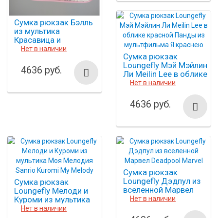
Сумка рюкзак Бэлль
из мультика
Красавица и
Чудовище Beauty and
Нет в наличии
Сумка рюкзак
the Beast Loungefly
Loungefly Мэй Мэйлин
4636 руб.
Ли Meilin Lee в облике
красной Панды из
Нет в наличии
мультфильма Я
краснею
4636 руб.
Сумка рюкзак
Loungefly Дэдпул из
Сумка рюкзак
вселенной Марвел
Loungefly Мелоди и
Deadpool Marvel
Куроми из мультика
Нет в наличии
Моя Мелодия Sanrio
Нет в наличии
Kuromi My Melody