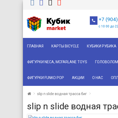
+7 (904
с 10 00 до 2
ГЛАВНАЯ
КАРТЫ BICYCLE
КУБИКИ РУБИКА
ФИГУРКИ NECA, MCFARLANE TOYS
ГОЛОВОЛОМ
ФИГУРКИ FUNKO POP
АКЦИИ
О НАС
ОПЛ
slip n slide водная трасса биг
slip n slide водная тр