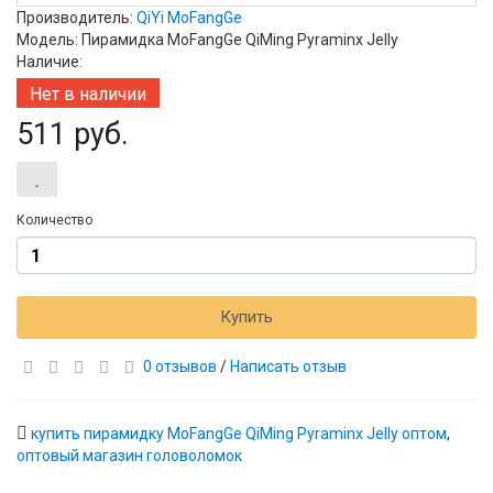
Производитель:
QiYi MoFangGe
Модель: Пирамидка MoFangGe QiMing Pyraminx Jelly
Наличие:
Нет в наличии
511 руб.
Количество
Купить
0 отзывов
/
Написать отзыв
купить пирамидку MoFangGe QiMing Pyraminx Jelly оптом
,
оптовый магазин головоломок