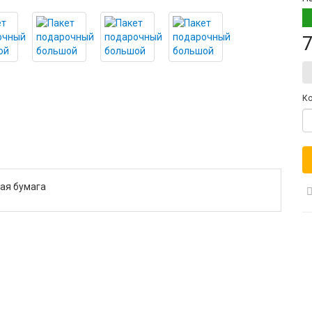
7
Ко
ая бумага