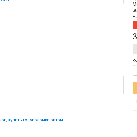
М
3
Н
3
Ко
оков
,
купить головоломки оптом