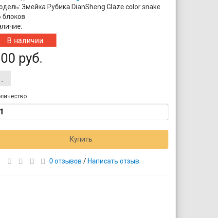
одель: Змейка Рубика DianSheng Glaze color snake
6 блоков
аличие:
В наличии
00 руб.
личество
Купить
0 отзывов
/
Написать отзыв