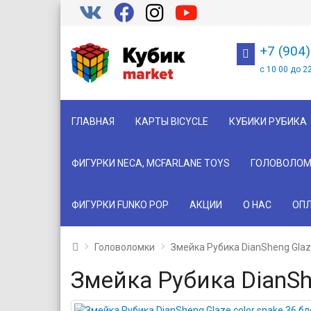
+7 (904
с 10 00 до 2
ГЛАВНАЯ
КАРТЫ BICYCLE
КУБИКИ РУБИКА
ФИГУРКИ NECA, MCFARLANE TOYS
ГОЛОВОЛОМ
ФИГУРКИ FUNKO POP
АКЦИИ
О НАС
ОПЛ
Головоломки
Змейка Рубика DianSheng Glaze
Змейка Рубика DianShe