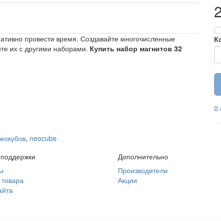
еативно провести время. Создавайте многочисленные
К
те их с другими наборами.
Купить набор магнитов 32
0
неокубов
,
neocube
 поддержки
Дополнительно
ы
Производители
 товара
Акции
айта