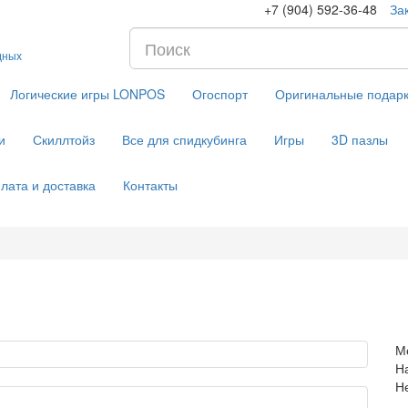
+7 (904) 592-36-48
За
дных
Логические игры LONPOS
Огоспорт
Оригинальные подар
и
Скиллтойз
Все для спидкубинга
Игры
3D пазлы
лата и доставка
Контакты
М
Н
Н