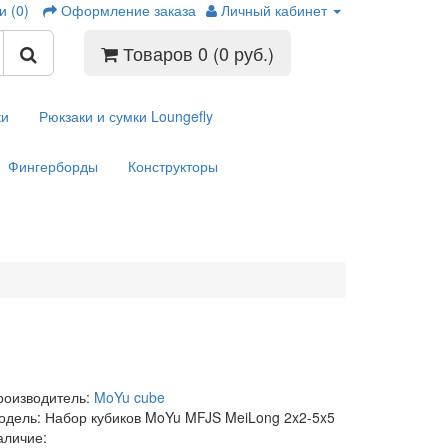
и (0)
Оформление заказа
Личный кабинет
Товаров 0 (0 руб.)
ки
Рюкзаки и сумки Loungefly
Фингерборды
Конструкторы
роизводитель:
MoYu cube
одель: Набор кубиков MoYu MFJS MeiLong 2x2-5x5
аличие: