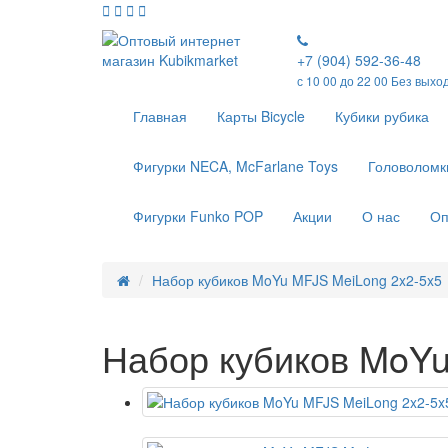
+7 (904) 592-36-48
с 10 00 до 22 00 Без выхо
Главная
Карты Bicycle
Кубики рубика
Фигурки NECA, McFarlane Toys
Головоломк
Фигурки Funko POP
Акции
О нас
Оп
Набор кубиков MoYu MFJS MeiLong 2x2-5x5
Набор кубиков MoYu