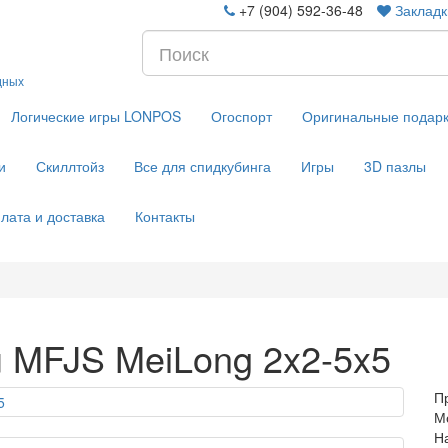
+7 (904) 592-36-48
Закладк
дных
Логические игры LONPOS
Огоспорт
Оригинальные подар
и
Скиллтойз
Все для спидкубинга
Игры
3D пазлы
лата и доставка
Контакты
 MFJS MeiLong 2x2-5x5
П
М
Н