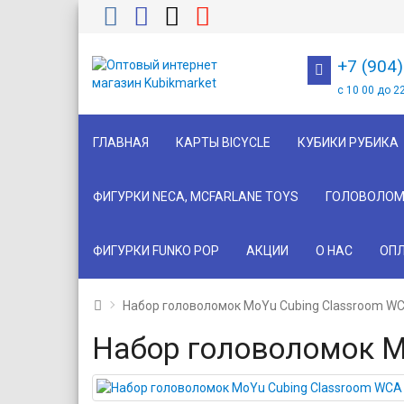
+7 (904
с 10 00 до 2
ГЛАВНАЯ
КАРТЫ BICYCLE
КУБИКИ РУБИКА
ФИГУРКИ NECA, MCFARLANE TOYS
ГОЛОВОЛОМ
ФИГУРКИ FUNKO POP
АКЦИИ
О НАС
ОПЛ
Набор головоломок MoYu Cubing Classroom WC
Набор головоломок M