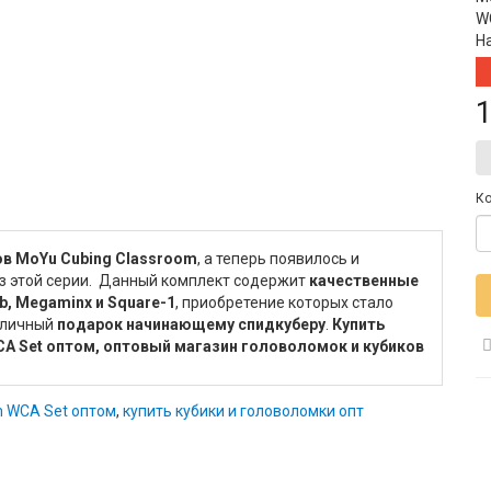
W
Н
1
Ко
ов MoYu Cubing Classroom
, а теперь появилось и
з этой серии. Данный комплект содержит
качественные
b, Megaminx и Square-1
, приобретение которых стало
тличный
подарок начинающему спидкуберу
.
Купить
A Set оптом, оптовый магазин головоломок и кубиков
m WCA Set оптом
,
купить кубики и головоломки опт