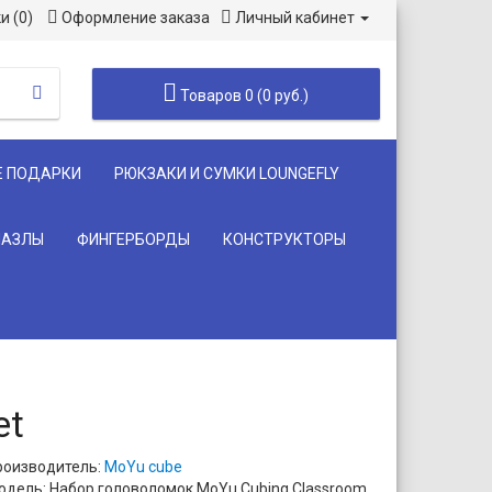
и (0)
Оформление заказа
Личный кабинет
Товаров 0 (0 руб.)
Е ПОДАРКИ
РЮКЗАКИ И СУМКИ LOUNGEFLY
ПАЗЛЫ
ФИНГЕРБОРДЫ
КОНСТРУКТОРЫ
et
роизводитель:
MoYu cube
одель: Набор головоломок MoYu Cubing Classroom