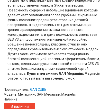
бесцветного пластика и цветные крышки поверх него, то
есть представлена только в Stickerless версии.
Поверхность содержит небольшие вдавления, которые
делают хват головоломки более удобным. Фирменные
фишки компании: продвинутое строение деталей,
поверхность в виде пчелиных сот для оптимизации
трения и распределения смазки, встроенные в
конструкцию магниты и даже возможность смены гаек
GES V3 для достижения оптимальной настройки.
Вращение по-настоящему классное, отчасти оно
оправдывает сравнительно высокую стоимость модели.
Другая часть стоимости отбивается традиционно
богатой комплектацией: красивым сферическим боксом,
чехлом, сменными пружинами разной жесткости GES V3,
а также большим мануалом и пластиковой картой
владельца.
Купить мегаминкс GAN Megaminx Magnetic
оптом, оптовый магазин головоломок
Производитель:
GAN CUBE
Модель: Мегаминкс GAN Megaminx Magnetic
Наличие:
В наличии