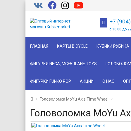
+7 (904
с 10 00 до 2
ГЛАВНАЯ
КАРТЫ BICYCLE
КУБИКИ РУБИКА
ФИГУРКИ NECA, MCFARLANE TOYS
ГОЛОВОЛОМ
ФИГУРКИ FUNKO POP
АКЦИИ
О НАС
ОПЛ
Головоломка MoYu Axis Time Wheel
Головоломка MoYu Axi