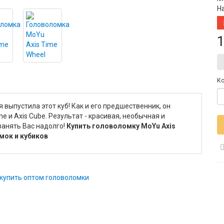
Н
1
Ко
 выпустила этот куб! Как и его предшественник, он
e и Axis Cube. Результат - красивая, необычная и
занять Вас надолго!
Купить головоломку MoYu Axis
мок и кубиков
купить оптом головоломки