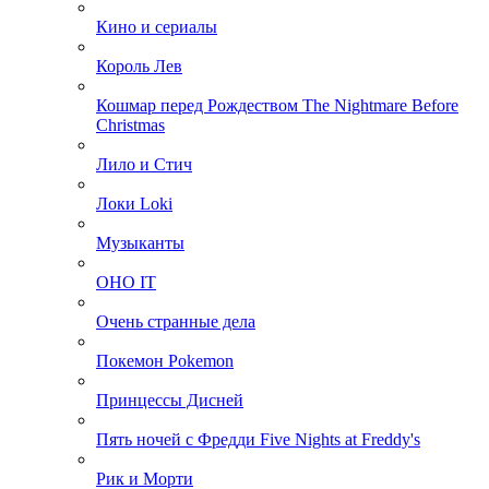
Кино и сериалы
Король Лев
Кошмар перед Рождеством The Nightmare Before
Christmas
Лило и Стич
Локи Loki
Музыканты
ОНО IT
Очень странные дела
Покемон Pokemon
Принцессы Дисней
Пять ночей с Фредди Five Nights at Freddy's
Рик и Морти