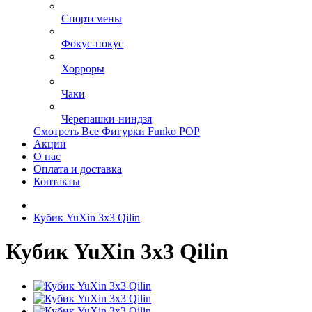
Спортсмены
Фокус-покус
Хорроры
Чаки
Черепашки-ниндзя
Смотреть Все Фигурки Funko POP
Акции
О нас
Оплата и доставка
Контакты
Кубик YuXin 3x3 Qilin
Кубик YuXin 3x3 Qilin