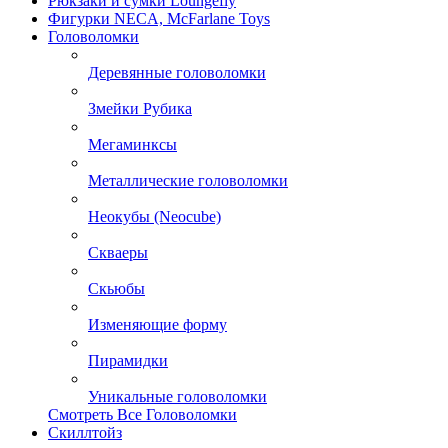
Рюкзаки и сумки Loungefly
Фигурки NECA, McFarlane Toys
Головоломки
Деревянные головоломки
Змейки Рубика
Мегаминксы
Металлические головоломки
Неокубы (Neocube)
Скваеры
Скьюбы
Изменяющие форму
Пирамидки
Уникальные головоломки
Смотреть Все Головоломки
Скиллтойз