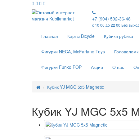
+7 (904) 592-36-48
с 10 00 до 22 00 Без выхо
Главная
Карты Bicycle
Кубики рубика
Фигурки NECA, McFarlane Toys
Головоломк
Фигурки Funko POP
Акции
О нас
Оп
Кубик YJ MGC 5x5 Magnetic
Кубик YJ MGC 5x5 M