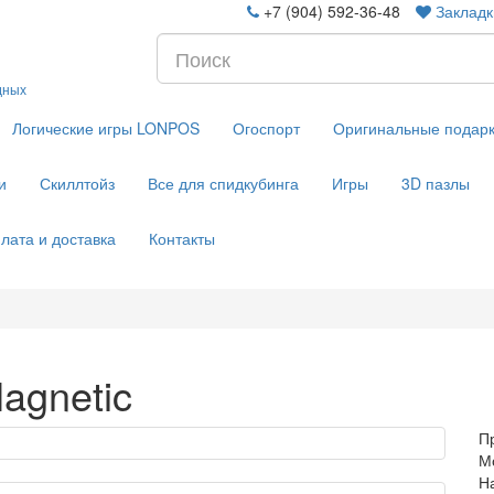
+7 (904) 592-36-48
Закладк
дных
Логические игры LONPOS
Огоспорт
Оригинальные подар
и
Скиллтойз
Все для спидкубинга
Игры
3D пазлы
лата и доставка
Контакты
agnetic
П
М
Н