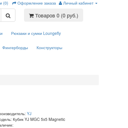
и (0)
Оформление заказа
Личный кабинет
Товаров 0 (0 руб.)
ки
Рюкзаки и сумки Loungefly
Фингерборды
Конструкторы
роизводитель:
YJ
одель: Кубик YJ MGC 5x5 Magnetic
аличие: