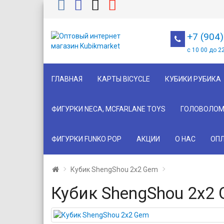
+7 (904
с 10 00 до 2
ГЛАВНАЯ
КАРТЫ BICYCLE
КУБИКИ РУБИКА
ФИГУРКИ NECA, MCFARLANE TOYS
ГОЛОВОЛОМ
ФИГУРКИ FUNKO POP
АКЦИИ
О НАС
ОПЛ
Кубик ShengShou 2x2 Gem
Кубик ShengShou 2x2