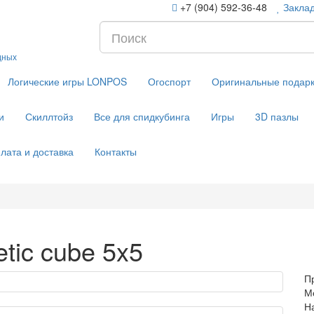
+7 (904) 592-36-48
Заклад
дных
Логические игры LONPOS
Огоспорт
Оригинальные подар
и
Скиллтойз
Все для спидкубинга
Игры
3D пазлы
лата и доставка
Контакты
tic cube 5x5
П
М
Н