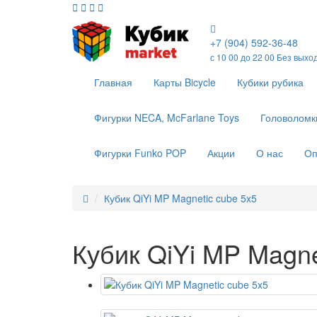
+7 (904) 592-36-48
с 10 00 до 22 00 Без выхо
Главная
Карты Bicycle
Кубики рубика
Фигурки NECA, McFarlane Toys
Головоломк
Фигурки Funko POP
Акции
О нас
Оп
Кубик QiYi MP Magnetic cube 5x5
Кубик QiYi MP Magne