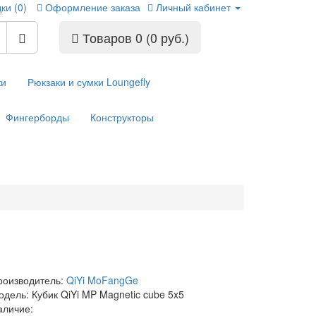
ки (0)
Оформление заказа
Личный кабинет
Товаров 0 (0 руб.)
ки
Рюкзаки и сумки Loungefly
Фингерборды
Конструкторы
роизводитель:
QiYi MoFangGe
одель: Кубик QiYi MP Magnetic cube 5x5
аличие: