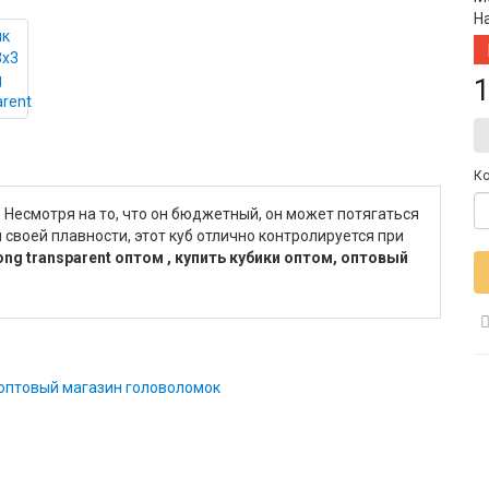
Н
1
Ко
Несмотря на то, что он бюджетный, он может потягаться
 своей плавности, этот куб отлично контролируется при
ong transparent оптом , купить кубики оптом, оптовый
оптовый магазин головоломок