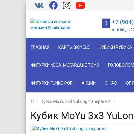
+7 (904
с 10 00 до 2
ГЛАВНАЯ
КАРТЫ BICYCLE
КУБИКИ РУБИКА
ФИГУРКИ NECA, MCFARLANE TOYS
ГОЛОВОЛОМ
ФИГУРКИ FUNKO POP
АКЦИИ
О НАС
ОПЛ
Кубик MoYu 3x3 YuLong transparent
Кубик MoYu 3x3 YuLong