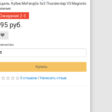
одель: Кубик MoFangGe 3x3 Thunderclap V3 Magnetic
аличие:
Ожидание 2-3
дня
95 руб.
личество
Купить
0 отзывов
/
Написать отзыв