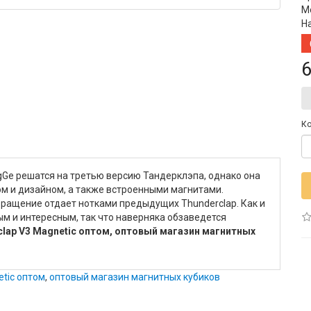
М
Н
6
Ко
gGe решатся на третью версию Тандерклэпа, однако она
м и дизайном, а также встроенными магнитами.
 вращение отдает нотками предыдущих Thunderclap. Как и
ым и интересным, так что наверняка обзаведется
clap V3 Magnetic оптом, оптовый магазин магнитных
etic оптом
,
оптовый магазин магнитных кубиков