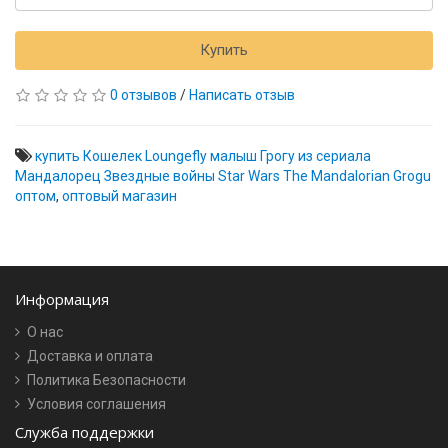
Купить
0 отзывов
/
Написать отзыв
купить Кошелек Loungefly малыш Грогу из сериала
Мандалорец Звездные войны Star Wars The Mandalorian Grogu
оптом
,
оптовый магазин
Информация
О нас
Доставка и оплата
Политика Безопасности
Условия соглашения
Служба поддержки