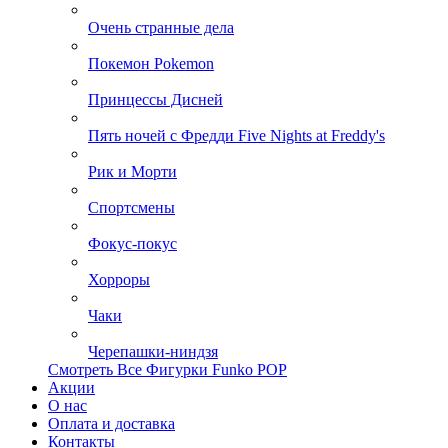
Очень странные дела
Покемон Pokemon
Принцессы Дисней
Пять ночей с Фредди Five Nights at Freddy's
Рик и Морти
Спортсмены
Фокус-покус
Хорроры
Чаки
Черепашки-ниндзя
Смотреть Все Фигурки Funko POP
Акции
О нас
Оплата и доставка
Контакты