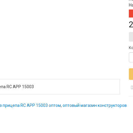
Н
2
Ко
епа RC APP 15003
ез прицепа RC APP 15003 оптом
,
оптовый магазин конструкторов