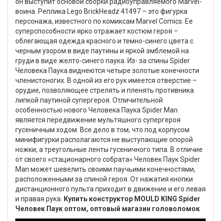
он выступит основой сборки радиоуправляемого Marvel-
воина. Реплика Lego BrickHeadz 41497 – это фигурка
персонажа, известного по комиксам Marvel Comics. Ее
суперспособности ярко отражает костюм героя –
облегающая одежда красного и темно-синего цвета с
черным узором в виде паутины и яркой эмблемой на
груди в виде желто-синего паука. Из- за спины Spider
Человека Паука виднеются четыре золотые конечности
членистоногих. В одной из его рук имеется отверстие –
орудие, позволяющее стрелять и пленять противника
липкой паутиной супергероя. Отличительной
особенностью нового Человека Паука Spider Man
является передвижение мультяшного супергероя
гусеничным ходом. Все дело в том, что под корпусом
минифигурки располагаются не выступающие опорой
ножки, а треугольные ленты гусеничного типа. В отличие
от своего «стационарного собрата» Человек Паук Spider
Man может шевелить своими паучьими конечностями,
расположенными за спиной героя. От нажатия кнопки
дистанционного пульта приходит в движение и его левая
и правая рука.
Купить конструктор MOULD KING Spider
Человек Паук оптом, оптовый магазин головоломок