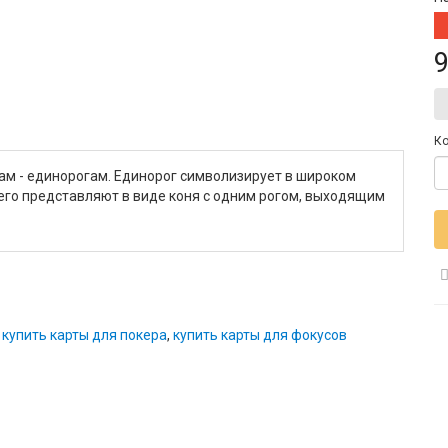
9
Ко
м - единорогам. Единорог символизирует в широком
 его представляют в виде коня c одним рогом, выходящим
,
купить карты для покера
,
купить карты для фокусов