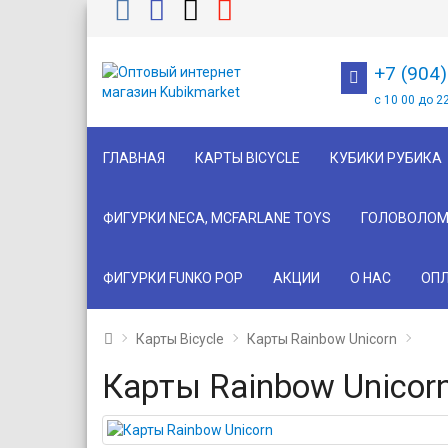
+7 (904
с 10 00 до 2
ГЛАВНАЯ
КАРТЫ BICYCLE
КУБИКИ РУБИКА
ФИГУРКИ NECA, MCFARLANE TOYS
ГОЛОВОЛОМ
ФИГУРКИ FUNKO POP
АКЦИИ
О НАС
ОПЛ
Карты Bicycle
Карты Rainbow Unicorn
Карты Rainbow Unicor