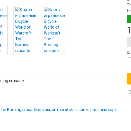
Th
Н
1
Ко
rning crusade
 The Burning crusade оптом
,
оптовый магазин игральных карт