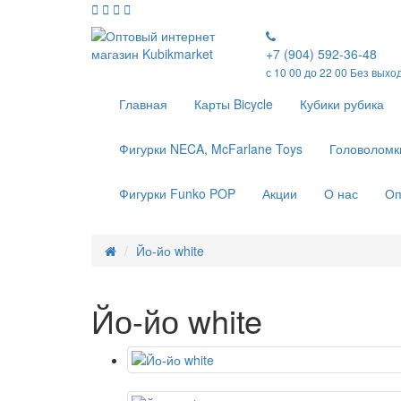
+7 (904) 592-36-48
с 10 00 до 22 00 Без выхо
Главная
Карты Bicycle
Кубики рубика
Фигурки NECA, McFarlane Toys
Головоломк
Фигурки Funko POP
Акции
О нас
Оп
Йо-йо white
Йо-йо white