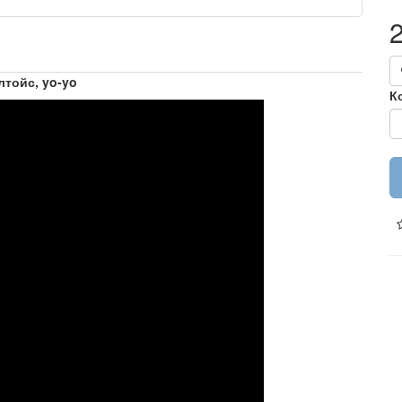
лтойс, yo-yo
К