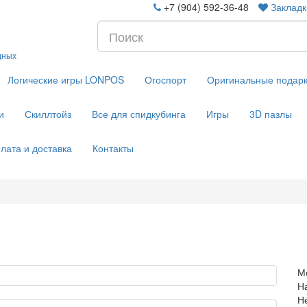
+7 (904) 592-36-48
Закладк
дных
Логические игры LONPOS
Огоспорт
Оригинальные подар
и
Скиллтойз
Все для спидкубинга
Игры
3D пазлы
лата и доставка
Контакты
М
Н
Н