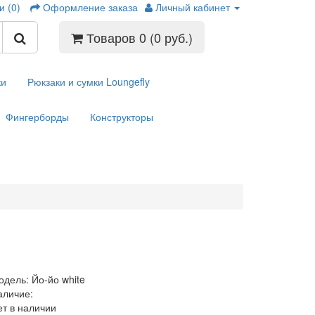
и (0)
Оформление заказа
Личный кабинет
Товаров 0 (0 руб.)
ки
Рюкзаки и сумки Loungefly
Фингерборды
Конструкторы
одель: Йо-йо white
аличие:
ет в наличии