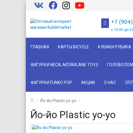
+7 (904
с 10 00 до 2
ГЛАВНАЯ
КАРТЫ BICYCLE
КУБИКИ РУБИКА
ФИГУРКИ NECA, MCFARLANE TOYS
ГОЛОВОЛОМ
ФИГУРКИ FUNKO POP
АКЦИИ
О НАС
ОПЛ
Йо-йо Plastic yo-yo
Йо-йо Plastic yo-yo