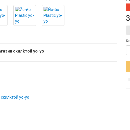
3
Ко
агазин скилkтой yo-yo
 скилkтой yo-yo