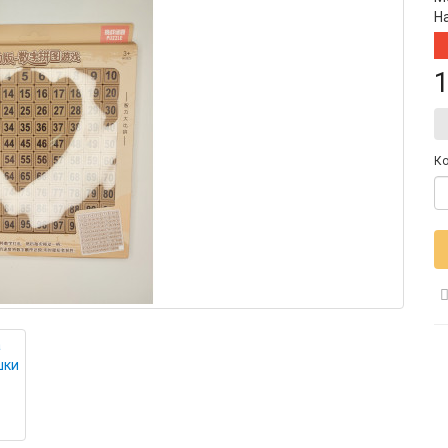
Н
1
Ко