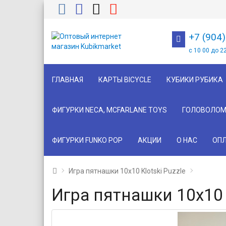
+7 (904
с 10 00 до 2
ГЛАВНАЯ
КАРТЫ BICYCLE
КУБИКИ РУБИКА
ФИГУРКИ NECA, MCFARLANE TOYS
ГОЛОВОЛОМ
ФИГУРКИ FUNKO POP
АКЦИИ
О НАС
ОПЛ
Игра пятнашки 10х10 Klotski Puzzle
Игра пятнашки 10х10 K