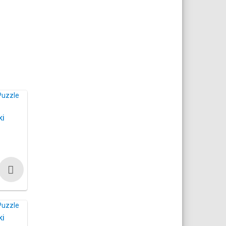
ki
ki