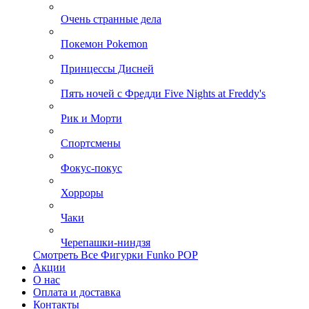
Очень странные дела
Покемон Pokemon
Принцессы Дисней
Пять ночей с Фредди Five Nights at Freddy's
Рик и Морти
Спортсмены
Фокус-покус
Хорроры
Чаки
Черепашки-ниндзя
Смотреть Все Фигурки Funko POP
Акции
О нас
Оплата и доставка
Контакты