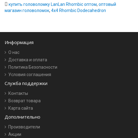
купить головоломку LanLan Rhombic оптом
,
оптовый
магазин головоломок
,
4x4 Rhombic Dodecahedron
Информация
О нас
Доставка и оплата
Политика Безопасности
Условия соглашения
Служба поддержки
Контакты
Возврат товара
Карта сайта
Дополнительно
Производители
Акции