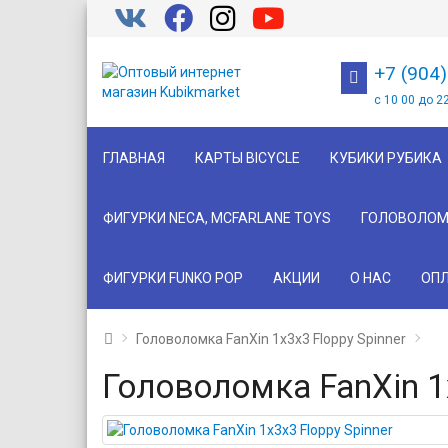
+7 (904
с 10 00 до 2
ГЛАВНАЯ
КАРТЫ BICYCLE
КУБИКИ РУБИКА
ФИГУРКИ NECA, MCFARLANE TOYS
ГОЛОВОЛОМ
ФИГУРКИ FUNKO POP
АКЦИИ
О НАС
ОПЛ
Головоломка FanXin 1x3x3 Floppy Spinner
Головоломка FanXin 1x