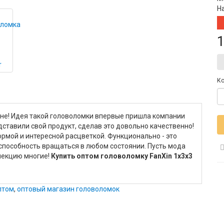
Н
1
Ко
не! Идея такой головоломки впервые пришла компании
дставили свой продукт, сделав это довольно качественно!
рмой и интересной расцветкой. Функционально - это
способность вращаться в любом состоянии. Пусть мода
ллекцию многие!
Купить оптом головоломку FanXin 1x3x3
оптом
,
оптовый магазин головоломок