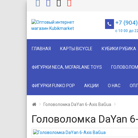
+7 (904
с 10 00 до 2
ГЛАВНАЯ
КАРТЫ BICYCLE
КУБИКИ РУБИКА
ФИГУРКИ NECA, MCFARLANE TOYS
ГОЛОВОЛОМ
ФИГУРКИ FUNKO POP
АКЦИИ
О НАС
ОПЛ
Головоломка DaYan 6-Axis BaGua
Головоломка DaYan 6-