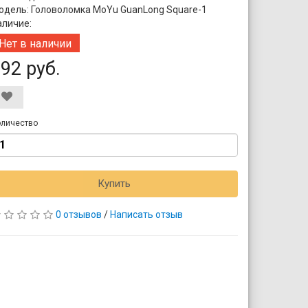
одель: Головоломка MoYu GuanLong Square-1
аличие:
Нет в наличии
92 руб.
личество
Купить
0 отзывов
/
Написать отзыв