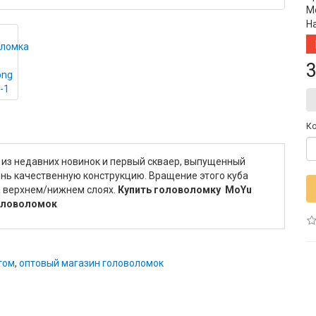
М
Н
3
Ко
 из недавних новинок и первый скваер, выпущенный
нь качественную конструкцию. Вращение этого куба
на верхнем/нижнем слоях.
Купить головоломку MoYu
головоломок
том
,
оптовый магазин головоломок