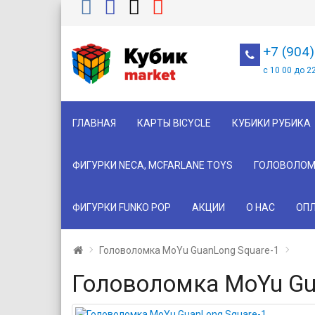
+7 (904
с 10 00 до 2
ГЛАВНАЯ
КАРТЫ BICYCLE
КУБИКИ РУБИКА
ФИГУРКИ NECA, MCFARLANE TOYS
ГОЛОВОЛОМ
ФИГУРКИ FUNKO POP
АКЦИИ
О НАС
ОПЛ
Головоломка MoYu GuanLong Square-1
Головоломка MoYu Gu