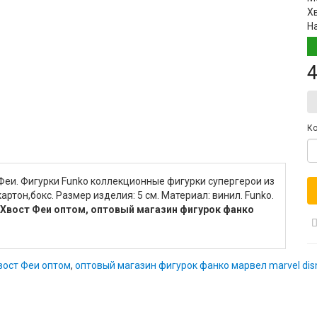
Х
Н
4
Ко
 Феи. Фигурки Funko коллекционные фигурки супергерои из
артон,бокс. Размер изделия: 5 см. Материал: винил. Funko.
ме Хвост Феи оптом, оптовый магазин фигурок фанко
Хвост Феи оптом
,
оптовый магазин фигурок фанко марвел marvel dis