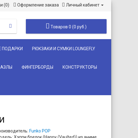
и (0)
Оформление заказа
Личный кабинет
Товаров 0 (0 руб.)
Е ПОДАРКИ
РЮКЗАКИ И СУМКИ LOUNGEFLY
ПАЗЛЫ
ФИНГЕРБОРДЫ
КОНСТРУКТОРЫ
и
роизводитель:
Funko POP
дель: Хэппи брелок (Happy (Vaulted)) из аниме