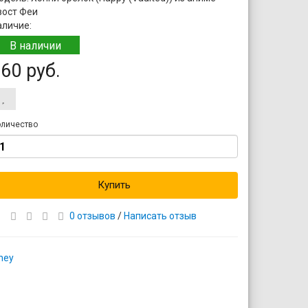
вост Феи
аличие:
В наличии
60 руб.
личество
Купить
0 отзывов
/
Написать отзыв
ney