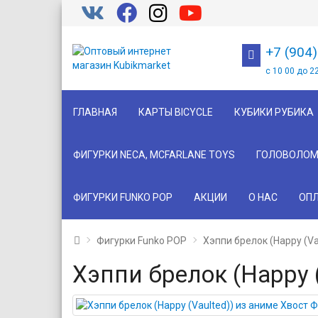
+7 (904
с 10 00 до 2
ГЛАВНАЯ
КАРТЫ BICYCLE
КУБИКИ РУБИКА
ФИГУРКИ NECA, MCFARLANE TOYS
ГОЛОВОЛОМ
ФИГУРКИ FUNKO POP
АКЦИИ
О НАС
ОПЛ
Фигурки Funko POP
Хэппи брелок (Happy (Va
Хэппи брелок (Happy 