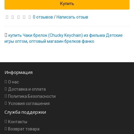
Купить
0 отзывов
/
Написать отзыв
купить Чаки брелок (Chucky Keychain) из фильма Детские
игры оптом
,
оптовый магазин брелков фанко
Информация
О нас
Доставка и оплата
Политика Безопасности
Условия соглашения
Служба поддержки
Контакты
Возврат товара