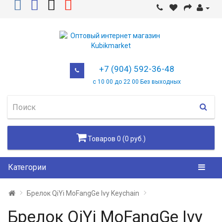
+7 (904) 592-36-48
с 10 00 до 22 00 Без выходных
Товаров 0 (0 руб.)
Категории
Брелок QiYi MoFangGe Ivy Keychain
Брелок QiYi MoFangGe Ivy