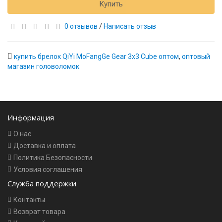
Купить
0 отзывов
/
Написать отзыв
купить брелок QiYi MoFangGe Gear 3x3 Cube оптом
,
оптовый
магазин головоломок
Информация
О нас
Доставка и оплата
Политика Безопасности
Условия соглашения
Служба поддержки
Контакты
Возврат товара