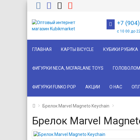
+7 (904
с 10 00 до 2
ГЛАВНАЯ
КАРТЫ BICYCLE
КУБИКИ РУБИКА
ФИГУРКИ NECA, MCFARLANE TOYS
ГОЛОВОЛОМ
ФИГУРКИ FUNKO POP
АКЦИИ
О НАС
ОПЛ
Брелок Marvel Magneto Keychain
Брелок Marvel Magnet