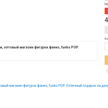
Н
4
Ко
м, оптовый магазин фигурок фанко, funko POP.
товый магазин фигурок фанко
,
funko POP. Отличный подарок на де