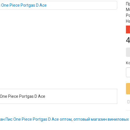
П
Мо
Po
Н
4
Ко
One Piece Portgas D Ace
ан Пис One Piece Portgas D Ace оптом
,
оптовый магазин виниловых ф