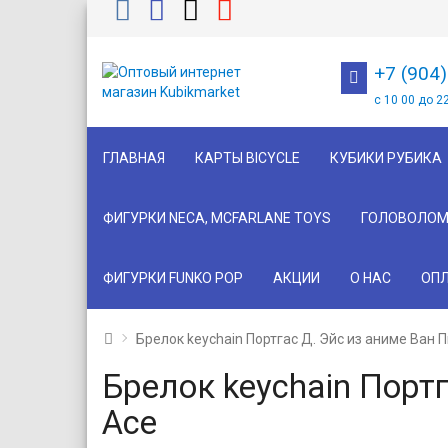
+7 (904
с 10 00 до 2
ГЛАВНАЯ
КАРТЫ BICYCLE
КУБИКИ РУБИКА
ФИГУРКИ NECA, MCFARLANE TOYS
ГОЛОВОЛОМ
ФИГУРКИ FUNKO POP
АКЦИИ
О НАС
ОПЛ
Брелок keychain Портгас Д. Эйс из аниме Ван П
Брелок keychain Портг
Ace