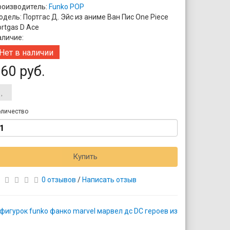
роизводитель:
Funko POP
дель: Портгас Д. Эйс из аниме Ван Пис One Piece
rtgas D Ace
аличие:
Нет в наличии
60 руб.
личество
Купить
0 отзывов
/
Написать отзыв
игурок funko фанко marvel марвел дс DC героев из