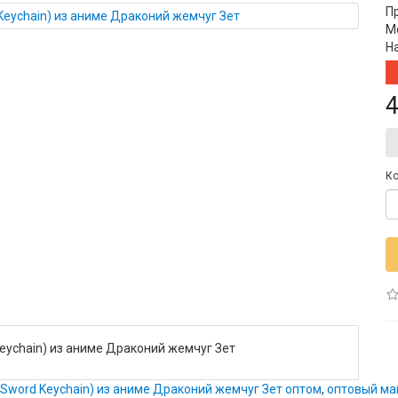
П
М
Н
4
Ко
Keychain) из аниме Драконий жемчуг Зет
h Sword Keychain) из аниме Драконий жемчуг Зет оптом
,
оптовый ма