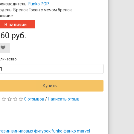
роизводитель:
Funko POP
одель: Брелок Гохан с мечом брелок
аличие:
В наличии
60 руб.
личество
Купить
0 отзывов
/
Написать отзыв
газин виниловых фигурок funko фанко marvel