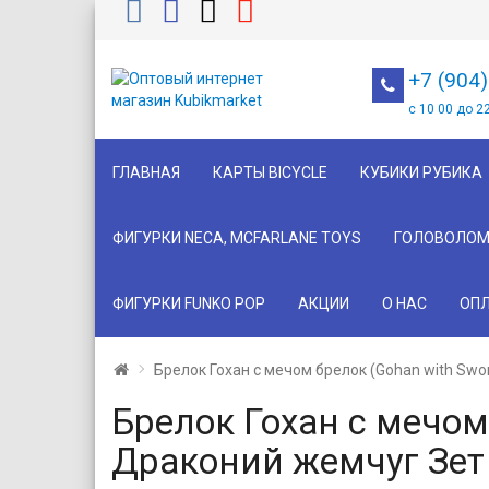
+7 (904
с 10 00 до 2
ГЛАВНАЯ
КАРТЫ BICYCLE
КУБИКИ РУБИКА
ФИГУРКИ NECA, MCFARLANE TOYS
ГОЛОВОЛОМ
ФИГУРКИ FUNKO POP
АКЦИИ
О НАС
ОПЛ
Брелок Гохан с мечом брелок (Gohan with Swo
Брелок Гохан с мечом 
Драконий жемчуг Зет