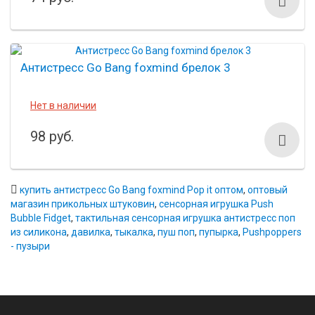
Антистресс Go Bang foxmind брелок 3
Нет в наличии
98 руб.
купить антистресс Go Bang foxmind Pop it оптом
,
оптовый
магазин прикольных штуковин
,
сенсорная игрушка Push
Bubble Fidget
,
тактильная сенсорная игрушка антистресс поп
из силикона
,
давилка
,
тыкалка
,
пуш поп
,
пупырка
,
Pushpoppers
- пузыри