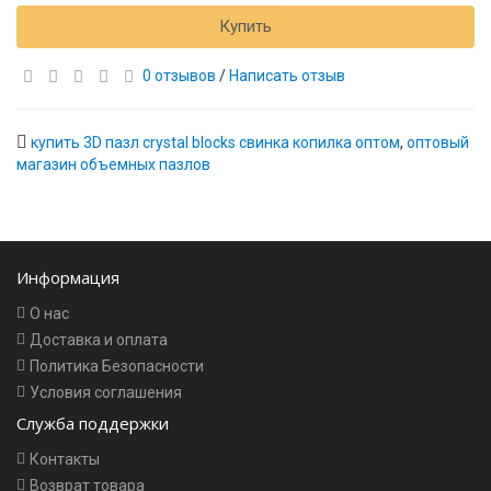
Купить
0 отзывов
/
Написать отзыв
купить 3D пазл crystal blocks свинка копилка оптом
,
оптовый
магазин объемных пазлов
Информация
О нас
Доставка и оплата
Политика Безопасности
Условия соглашения
Служба поддержки
Контакты
Возврат товара