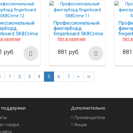
ессиональный
Профессиональный
Профе
ерборд
фингерборд
финге
erboard SK8Crime
fingerboard SK8Crime
finge
11
10
 в наличии
Нет в наличии
Нет 
1 руб.
881 руб.
881
<
1
2
3
4
5
6
7
>
>|
 поддержки
Дополнительно
кты
Производители
ат товара
Акции
 сайта