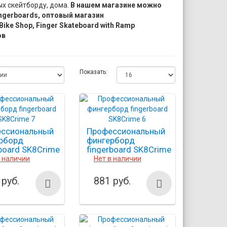
ых скейтборду, дома.
В нашем магазине можно
ngerboards, оптовый магазин
ike Shop, Finger Skateboard with Ramp
ов
Показать:
ссиональный
Профессиональный
рборд
фингерборд
rboard SK8Crime
fingerboard SK8Crime
6
в наличии
Нет в наличии
 руб.
881 руб.