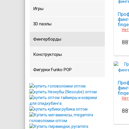
Игры
Проф
финг
3D пазлы
fing
5
Нет
Фингерборды
88
Конструкторы
Фигурки Funko POP
Проф
финг
fing
16
Нет
88