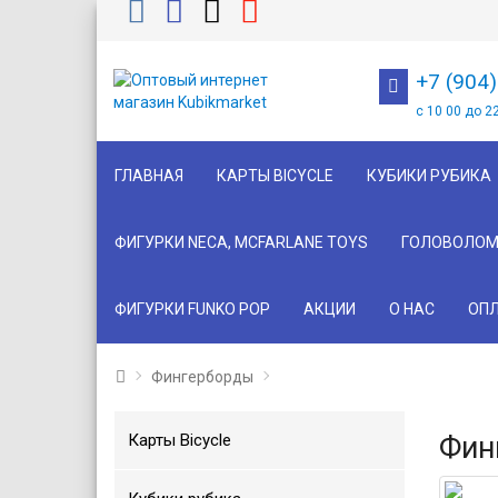
+7 (904
с 10 00 до 2
ГЛАВНАЯ
КАРТЫ BICYCLE
КУБИКИ РУБИКА
ФИГУРКИ NECA, MCFARLANE TOYS
ГОЛОВОЛОМ
ФИГУРКИ FUNKO POP
АКЦИИ
О НАС
ОПЛ
Фингерборды
Карты Bicycle
Фин