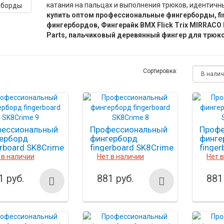
катания на пальцах и выполнения трюков, идентичн
купить оптом профессиональные фингерборды, fi
фингербордов,
Фингерайк BMX Flick Trix MIRRACO B
Parts, пальчиковый деревянный фингер для трюк
Сортировка:
ессиональный
Профессиональный
Профе
ерборд
фингерборд
финге
erboard SK8Crime
fingerboard SK8Crime
finge
8
7
 в наличии
Нет в наличии
Нет 
1 руб.
881 руб.
881