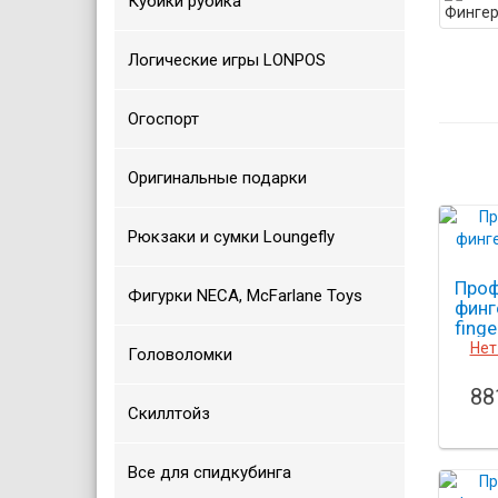
Кубики рубика
Логические игры LONPOS
Огоспорт
Оригинальные подарки
Рюкзаки и сумки Loungefly
Проф
Фигурки NECA, McFarlane Toys
финг
fing
9
Нет
Головоломки
88
Скиллтойз
Все для спидкубинга