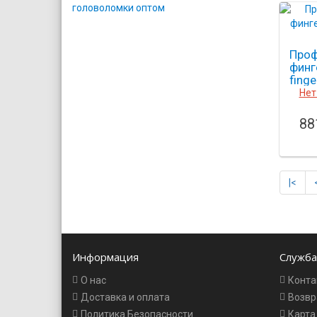
Проф
финг
fing
12
Нет
88
|<
Информация
Служба
О нас
Конта
Доставка и оплата
Возвр
Политика Безопасности
Карта